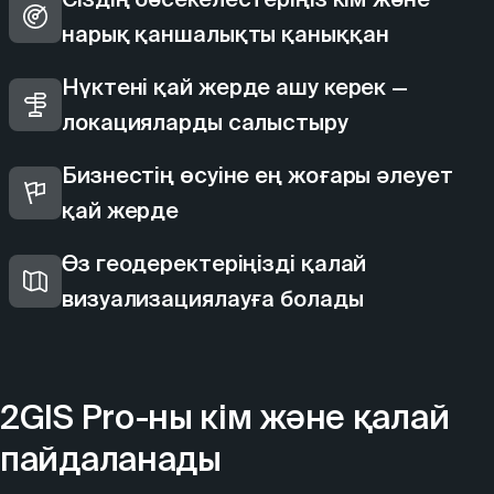
нарық қаншалықты қаныққан
Нүктені қай жерде ашу керек —
локацияларды салыстыру
Бизнестің өсуіне ең жоғары әлеует
қай жерде
Өз геодеректеріңізді қалай
визуализациялауға болады
2GIS Pro-ны кім және қалай
пайдаланады