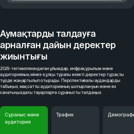
Аумақтарды талдауға
арналған дайын деректер
жиынтығы
2GIS-тегі миллиондаған ұйымдар, инфрақұрылым және
аудиторияның мінез-құлқы туралы өзекті деректер тұрақты
түрде жаңартылып отырады. Перспективалы аудандарды
табыңыз, мақсатты аудиторияның шоғырлануын және өз
санатыңыздағы тауарларға сұранысты талдаңыз.
Сұраныс және
Трафик
Демограф
аудитория