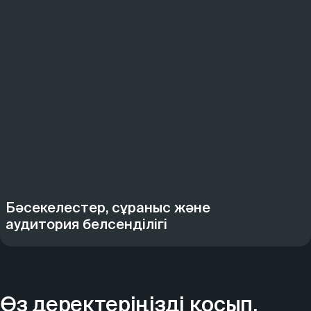
Бәсекелестер, сұраныс және
аудитория белсенділігі
Өз деректеріңізді қосып,