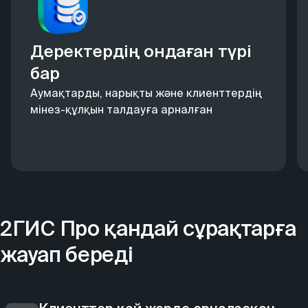
Деректердің ондаған түрі
бар
Аумақтарды, нарықты және клиенттердің
мінез-құлқын талдауға арналған
2ГИС Про қандай сұрақтарға
жауап береді