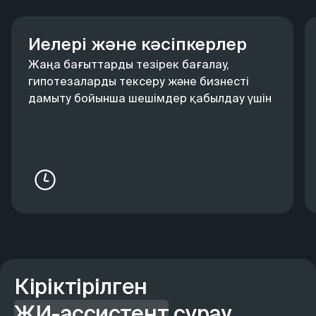
Иелері және кәсіпкерлер
Жаңа бағыттарды тезірек бағалау,
гипотезаларды тексеру және бизнесті
дамыту бойынша шешімдер қабылдау үшін
Кіріктірілген
ЖИ-ассистент
сұрау