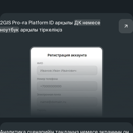
2GIS Pro-ға Platform ID арқылы
ДК немесе
ноутбук
арқылы тіркеліңіз
Аналитика сценарийін таңдаңыз немесе экранның оң