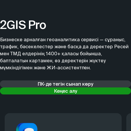
2GIS Pro
Бизнеске арналған геоаналитика сервисі — сұраныс,
трафик, бәсекелестер және басқа да деректер Ресей
мен ТМД елдерінің 1400+ қаласы бойынша,
бапталатын картамен, өз деректерін жүктеу
мүмкіндігімен және ЖИ-ассистентпен.
ПК-де тегін сынап көру
Кеңес алу