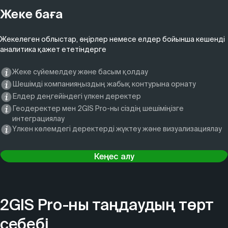
Жеке баға
Жекелеген облыстар, өңірлер немесе елдер бойынша кешенді
аналитика қажет ететіндерге
Жеке сүйемелдеу және басым қолдау
Шешімді компанияңыздың жабық контурына орнату
Елдер деңгейіндегі үлкен деректер
Геодеректер мен 2GIS Pro-ны сіздің шешіміңізге
интеграциялау
Үлкен көлемдегі деректерді жүктеу және визуализациялау
Кеңес алу
2GIS Pro-ны таңдаудың төрт
себебі