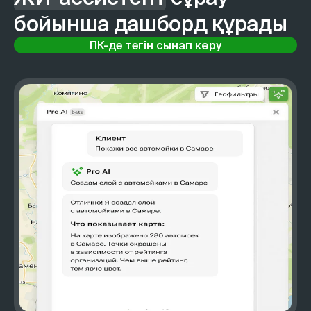
бойынша дашборд құрады
ПК-де тегін сынап көру