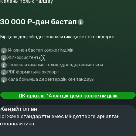
Қаланы толық талдау
30 000 ₽-дан бастап
Бір қала деңгейінде геоаналитика қажет ететіндерге
14 күннен бастап қолжетімділік
ЖИ-ассистент
Геоаналитиканың толық құралдар жиынтығы
PDF форматына экспорт
Қала бойынша деректердің кең таңдауы
ДК арқылы 14 күндік демо қолжетімділік
Кеңейтілген
Ірі және стандартты емес міндеттерге арналған
геоаналитика