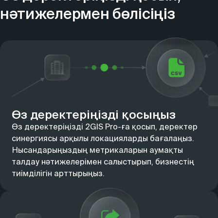
нәтижелермен бөлісіңіз
Өз деректеріңізді қосыңыз
Өз деректеріңізді 2GIS Pro-ға қосып, деректер
синергиясы арқылы локацияларды бағалаңыз.
Нысандарыңыздың метрикаларын аумақты
талдау нәтижелерімен салыстырып, бизнестің
тиімділігін арттырыңыз.