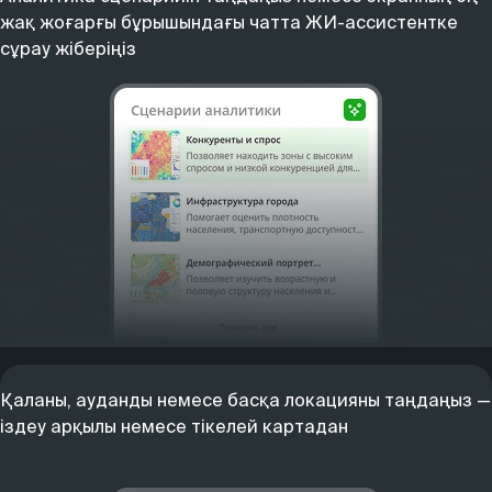
жақ жоғарғы бұрышындағы чатта ЖИ-ассистентке
сұрау жіберіңіз
Қаланы, ауданды немесе басқа локацияны таңдаңыз —
іздеу арқылы немесе тікелей картадан