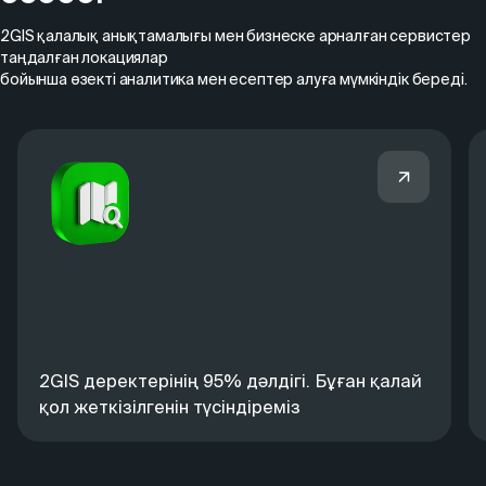
2GIS қалалық анықтамалығы мен бизнеске арналған сервистер
таңдалған локациялар
бойынша өзекті аналитика мен есептер алуға мүмкіндік береді.
2GIS деректерінің 95% дәлдігі. Бұған қалай
қол жеткізілгенін түсіндіреміз