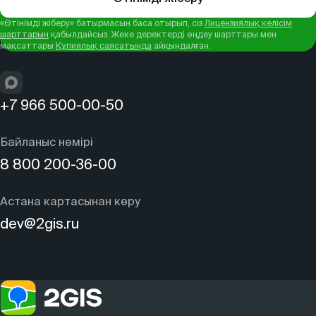
«Өтінімді жіберу» батырмасын баса отырып, сіз
Лицензиялық келісім
шарттарын
қабылдайсыз. Жеке деректерді өңдеу шарттары мен
мақсаттары
Құпиялық саясатында
айқындалған.
+7 966 500-00-50
Байланыс нөмірі
8 800 200-36-00
Астана картасынан көру
dev@2gis.ru