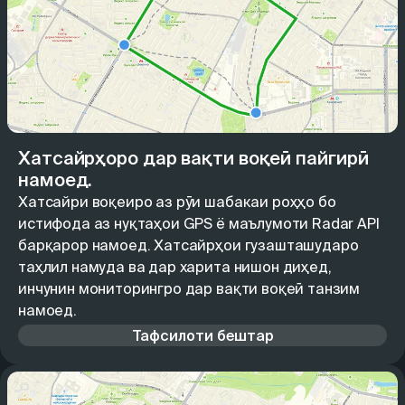
Хатсайрҳоро дар вақти воқеӣ пайгирӣ
намоед.
Хатсайри воқеиро аз рӯи шабакаи роҳҳо бо
истифода аз нуқтаҳои GPS ё маълумоти Radar API
барқарор намоед. Хатсайрҳои гузашташударо
таҳлил намуда ва дар харита нишон диҳед,
инчунин мониторингро дар вақти воқеӣ танзим
намоед.
Тафсилоти бештар