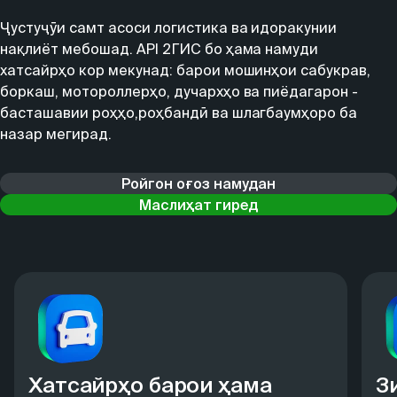
Ҷустуҷӯи самт асоси логистика ва идоракунии
нақлиёт мебошад. API 2ГИС бо ҳама намуди
хатсайрҳо кор мекунад: барои мошинҳои сабукрав,
боркаш, мотороллерҳо, дучархҳо ва пиёдагарон -
басташавии роҳҳо,роҳбандӣ ва шлагбаумҳоро ба
назар мегирад.
Ройгон оғоз намудан
Маслиҳат гиред
Хатсайрҳо барои ҳама
З