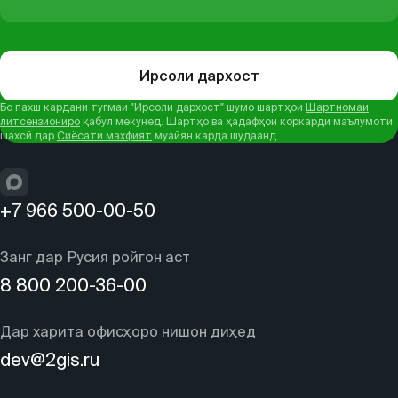
Ирсоли дархост
Бо пахш кардани тугмаи "Ирсоли дархост" шумо шартҳои
Шартномаи
литсензиониро
қабул мекунед. Шартҳо ва ҳадафҳои коркарди маълумоти
шахсӣ дар
Сиёсати махфият
муайян карда шудаанд.
+7 966 500-00-50
Занг дар Русия ройгон аст
8 800 200-36-00
Дар харита офисҳоро нишон диҳед
dev@2gis.ru