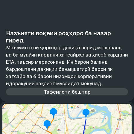
Вазъияти воқеии роҳҳоро ба назар
гиред
Маълумотҳои ҷорӣ ҳар дақиқа ворид мешаванд
ва ба муайян кардани хатсайрҳо ва ҳисоб кардани
ETA.
таъсир мерасонанд. Ин барои баланд
бардоштани дақиқии банақшагирӣ барои як
хатсайр ва ё барои низомҳои корпоративии
идоракунии нақлиёт мусоидат мекунад.
Тафсилоти бештар