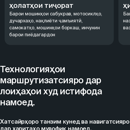
ҳолатҳои тиҷорат
ҳ
Барои мошинҳои сабукрав, мотосиклҳо,
Ба
дучархаҳо, нақлиёти ҷамъиятӣ,
на
самокатҳо, мошинҳои боркаш, инчунин
ва
барои пиёдагардон
Технологияҳои
маршрутизатсияро дар
лоиҳаҳои худ истифода
намоед.
Хатсайрҳоро танзим кунед ва навигатсияро
дар харитаҳо мувофиқ намоед.