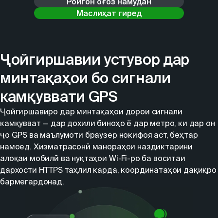
Ройгон оғоз намудан
Маслиҳат гиред
Ҷойгиршавии устувор дар
минтақаҳои бо сигнали
камқуввати GPS
Ҷойгиршавиро дар минтақаҳои дорои сигнали
камқувват — дар дохили биноҳо ё дар метро, ки дар он
ҷо GPS ва маълумоти браузер нокифоя аст, беҳтар
намоед. Хизматрасонӣ манораҳои наздиктарини
алоқаи мобилӣ ва нуқтаҳои Wi-Fi-ро ба воситаи
дархости HTTPS таҳлил карда, координатаҳои дақиқро
бармегардонад.