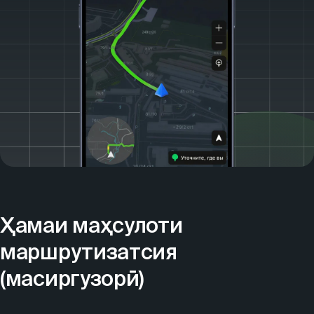
Ҳамаи маҳсулоти
маршрутизатсия
(масиргузорӣ)