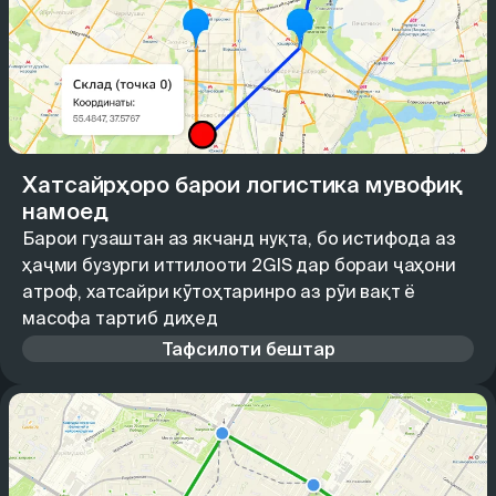
Хатсайрҳоро барои логистика мувофиқ
намоед
Барои гузаштан аз якчанд нуқта, бо истифода аз
ҳаҷми бузурги иттилооти 2GIS дар бораи ҷаҳони
атроф, хатсайри кӯтоҳтаринро аз рӯи вақт ё
масофа тартиб диҳед
Тафсилоти бештар