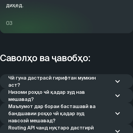
диҳед.
03
Саволҳо ва ҷавобҳо:
Чӣ гуна дастрасӣ гирифтан мумкин
аст?
 Бо ишораи зерин
гузаред
, дар утоқи 
Демо-дастрасӣ:
Низоми роҳҳо чӣ қадар зуд нав
шахсӣ ба қайд гиред ва демо-калид тартиб диҳед. Бо 
мешавад?
Модели роҳҳо ҳамарӯза ё бештар нав мешавад — 
ёрии он ҳамаи хизматрасониҳои оммавии API
Маълумот дар бораи басташавӣ ва
дарҳол пас аз тасдиқшудани тағйироти воқеӣ.
бандшавии роҳҳо чӣ қадар зуд
-ро санҷидан мумкин аст. Дастрасӣ барои 
навсозӣ мешавад?
 ҳангоми 
донишҷӯён ва лоиҳаҳои ғайритиҷоратӣ:
Ҳар дақиқа: маълумот қабул мешавад, коркард 
Routing API чанд нуқтаро дастгирӣ
бақайдгирӣ дар 
утоқи шахсӣ
 дар майдони «Соҳаи 
мешавад ва дарҳол дар лоиҳаҳои шумо дастрас 