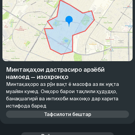
Минтақаҳои дастрасиро арзёбӣ
намоед — изохронҳо
Минтақаҳоро аз рӯи вақт ё масофа аз як нуқта
муайян кунед. Онҳоро барои таҳлили ҳудудҳо,
банақшагирӣ ва интихоби маконҳо дар харита
истифода баред
Тафсилоти бештар