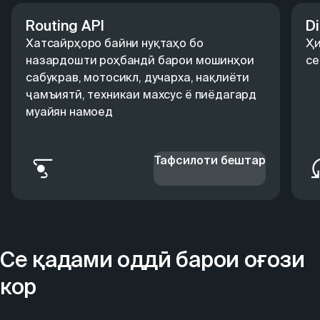
Routing API
Di
Хатсайрҳоро байни нуқтаҳо бо
Ҳи
назардошти роҳбандӣ барои мошинҳои
с
сабукрав, мотосикл, дучарха, нақлиёти
ҷамъиятӣ, техникаи махсус ё пиёдагард
муайян намоед
Тафсилоти бештар
Се қадами оддӣ барои оғози
кор