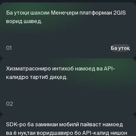
Ба утоқи шахсии Менеҷери платформаи 2GIS
ворид шавед.
01
Ба утоқ
Хизматрасониро интихоб намоед ва API-
калидро тартиб диҳед.
02
SDK-ро ба замимаи мобилӣ пайваст намоед
ва ё нуқтаи воридшавиро бо API-калид нишон