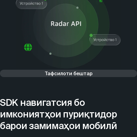
Тафсилоти бештар
SDK навигатсия бо
имкониятҳои пуриқтидор
барои замимаҳои мобилӣ