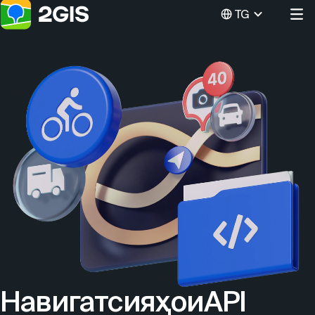
TG
НавигатсияҳоиAPI