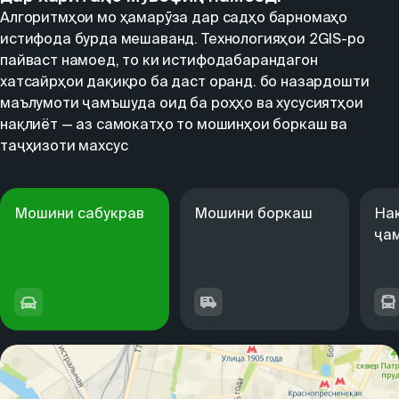
Алгоритмҳои мо ҳамарӯза дар садҳо барномаҳо
истифода бурда мешаванд. Технологияҳои 2GIS-ро
пайваст намоед, то ки истифодабарандагон
хатсайрҳои дақиқро ба даст оранд. бо назардошти
маълумоти ҷамъшуда оид ба роҳҳо ва хусусиятҳои
нақлиёт — аз самокатҳо то мошинҳои боркаш ва
таҷҳизоти махсус
Мошини сабукрав
Мошини боркаш
На
ҷа