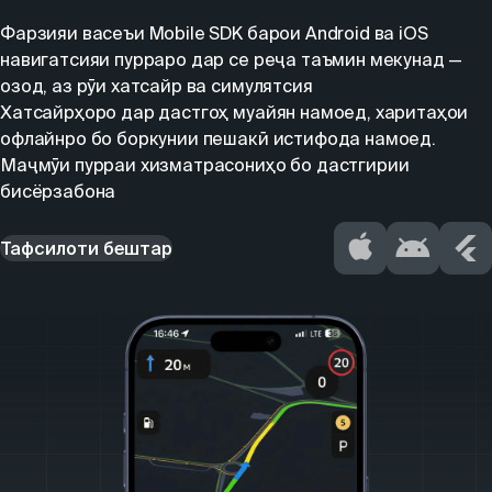
Фарзияи васеъи Mobile SDK барои Android ва iOS
навигатсияи пурраро дар се реҷа таъмин мекунад —
озод, аз рӯи хатсайр ва симулятсия
Хатсайрҳоро дар дастгоҳ муайян намоед, харитаҳои
офлайнро бо боркунии пешакӣ истифода намоед.
Маҷмӯи пурраи хизматрасониҳо бо дастгирии
бисёрзабона
Тафсилоти бештар