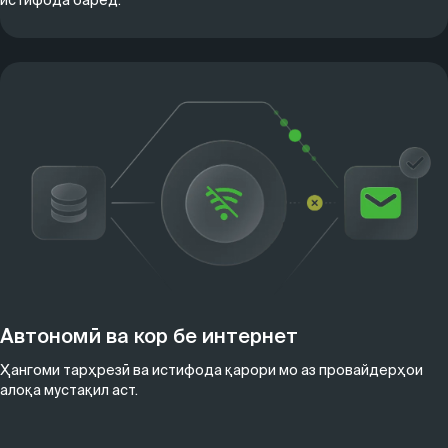
Автономӣ ва кор бе интернет
Ҳангоми тарҳрезӣ ва истифода қарори мо аз провайдерҳои
алоқа мустақил аст.