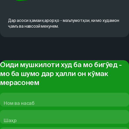
Дар асоси ҳамаи қарорҳо - маълумотҳои, ки мо худамон
ҷамъ ва навсозӣ мекунем.
Оиди мушкилоти худ ба мо бигӯед -
мо ба шумо дар ҳалли он кӯмак
мерасонем
Ном ва насаб
Шаҳр