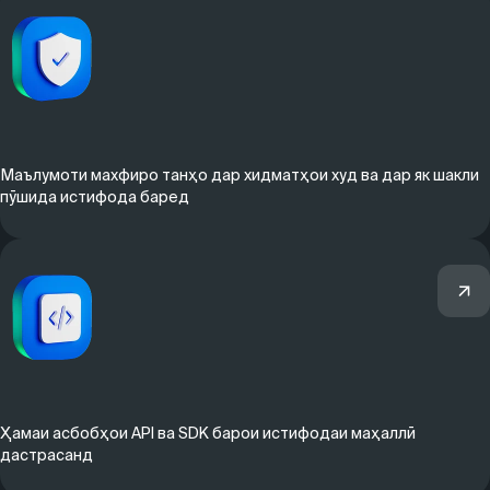
Маълумоти махфиро танҳо дар хидматҳои худ ва дар як шакли
пӯшида истифода баред
Ҳамаи асбобҳои API ва SDK барои истифодаи маҳаллӣ
дастрасанд