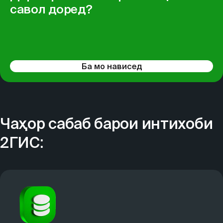
савол доред?
Ба мо нависед
Чаҳор сабаб барои интихоби
2ГИС: