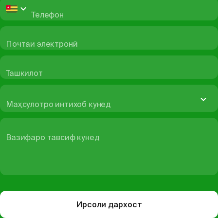
Телефон
Почтаи электронӣ
Ташкилот
Маҳсулотро интихоб кунед
Вазифаро тавсиф кунед
Ирсоли дархост