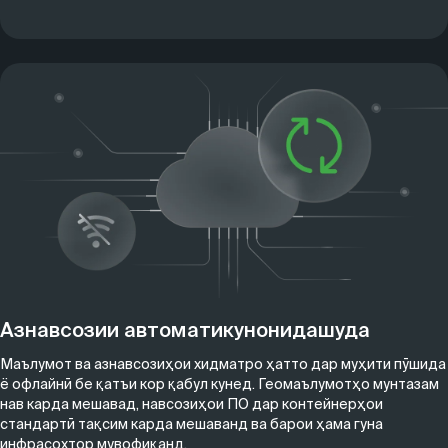
Азнавсозии автоматикунонидашуда
Маълумот ва азнавсозиҳои хидматро ҳатто дар муҳити пӯшида
ё офлайнӣ бе қатъи кор қабул кунед. Геомаълумотҳо мунтазам
нав карда мешавад, навсозиҳои ПО дар контейнерҳои
стандартӣ тақсим карда мешаванд ва барои ҳама гуна
инфрасохтор мувофиқанд.