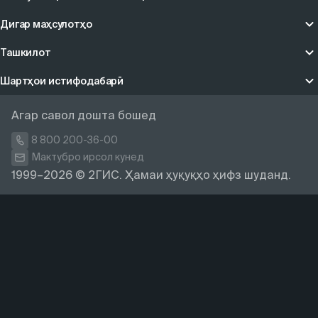
Дигар маҳсулотҳо
Ташкилот
Шартҳои истифодабарӣ
Агар савол дошта бошед
8 800 200-36-00
Мактубро ирсол кунед
1999–2026 © 2ГИС. Ҳамаи ҳуқуқҳо ҳифз шуданд.