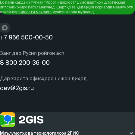
Бо пахш кардани тугмаи "Ирсоли дархост" шумо шартҳои
Шартномаи
литсензиониро
қабул мекунед. Шартҳо ва ҳадафҳои коркарди маълумоти
шахсӣ дар
Сиёсати махфият
муайян карда шудаанд.
+7 966 500-00-50
Занг дар Русия ройгон аст
8 800 200-36-00
Дар харита офисҳоро нишон диҳед
dev@2gis.ru
Маълумотҳо ва технологияҳои 2ГИС