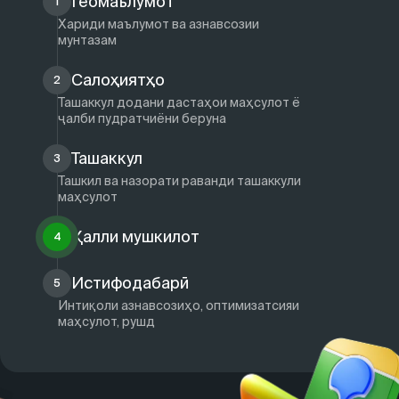
Геомаълумот
1
Хариди маълумот ва азнавсозии
мунтазам
Салоҳиятҳо
2
Ташаккул додани дастаҳои маҳсулот ё
ҷалби пудратчиёни беруна
Ташаккул
3
Ташкил ва назорати раванди ташаккули
маҳсулот
Ҳалли мушкилот
4
Истифодабарӣ
5
Интиқоли азнавсозиҳо, оптимизатсияи
маҳсулот, рушд