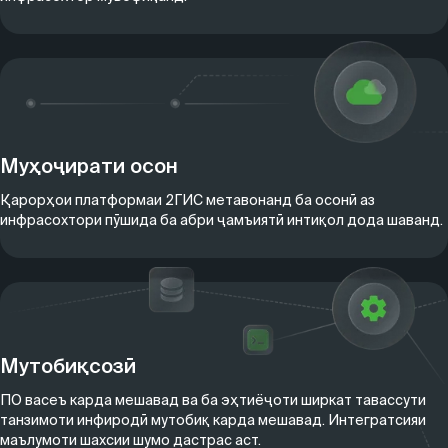
Муҳоҷирати осон
Қарорҳои платформаи 2ГИС метавонанд ба осонӣ аз
инфрасохтори пӯшида ба абри ҷамъиятӣ интиқол дода шаванд.
Мутобиқсозӣ
ПО васеъ карда мешавад ва ба эҳтиёҷоти ширкат тавассути
танзимоти инфиродӣ мутобиқ карда мешавад. Интегратсияи
маълумоти шахсии шумо дастрас аст.