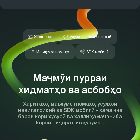
Харитаҳо
Усулҳои навигатсионӣ
Маълумотномаҳо
SDK мобилӣ
Маҷмӯи пурраи
хидматҳо ва асбобҳо
Харитаҳо, маълумотномаҳо, усулҳои
навигатсионӣ ва SDK мобилӣ - ҳама чиз
барои кори хусусӣ ва ҳалли ҳамаҷониба
барои тиҷорат ва ҳукумат.