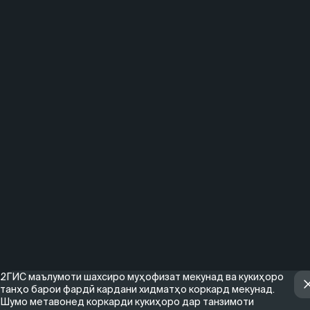
2ГИС маълумоти шахсиро муҳофизат мекунад ва кукиҳоро
танҳо барои фардӣ кардани хидматҳо коркард мекунад.
Шумо метавонед коркарди кукиҳоро дар танзимоти