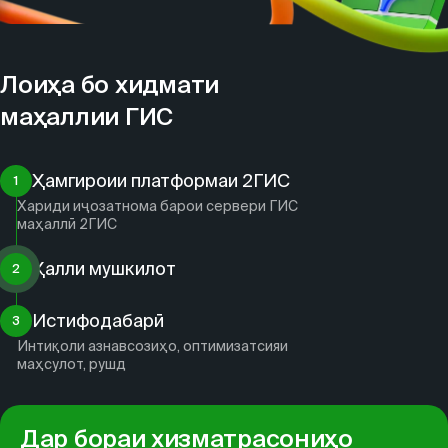
Лоиҳа бо хидмати
маҳаллии ГИС
Ҳамгироии платформаи 2ГИС
1
Хариди иҷозатнома барои сервери ГИС
маҳаллӣ 2ГИС
Ҳалли мушкилот
2
Истифодабарӣ
3
Интиқоли азнавсозиҳо, оптимизатсияи
маҳсулот, рушд
Дар бораи хизматрасониҳо