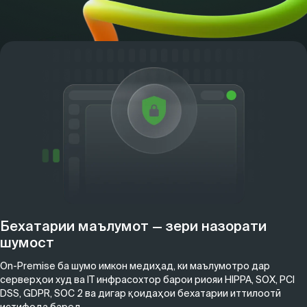
Бехатарии маълумот — зери назорати
шумост
On-Premise ба шумо имкон медиҳад, ки маълумотро дар
серверҳои худ ва IT инфрасохтор барои риояи HIPPA, SOX, PCI
DSS, GDPR, SOC 2 ва дигар қоидаҳои бехатарии иттилоотӣ
истифода баред.