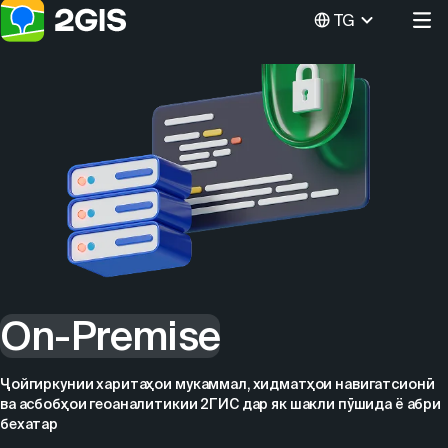
TG
On-Premise
Ҷойгиркунии харитаҳои мукаммал, хидматҳои навигатсионӣ
ва асбобҳои геоаналитикии 2ГИС дар як шакли пӯшида ё абри
бехатар