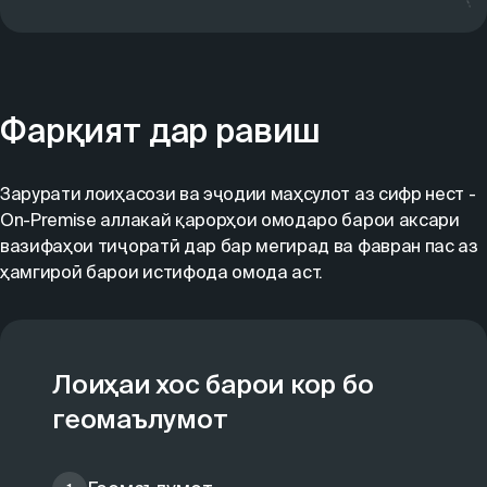
Фарқият дар равиш
Зарурати лоиҳасози ва эҷодии маҳсулот аз сифр нест -
On-Premise аллакай қарорҳои омодаро барои аксари
вазифаҳои тиҷоратӣ дар бар мегирад ва фавран пас аз
ҳамгироӣ барои истифода омода аст.
Лоиҳаи хос барои кор бо
геомаълумот