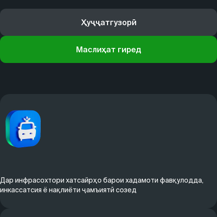
Ҳуҷҷатгузорӣ
Маслиҳат гиред
Дар инфрасохтори хатсайрҳо барои хадамоти фавқулодда,
инкассатсия ё нақлиёти ҷамъиятӣ созед