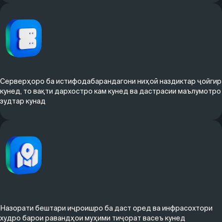
Серверҳоро ба истифодабарандагони ниҳоӣ наздиктар ҷойгир
кунед, то вақти дархостро кам кунед ва дастрасии маълумотро
зудтар кунад
Назорати бештари иҷроишро ба даст оред ва инфрасохтори
худро барои равандҳои муҳими тиҷорат васеъ кунед